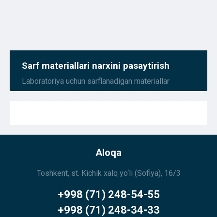
Sarf materiallari narxini pasaytirish
Laboratoriya uchun sarflanadigan materiallar
Aloqa
Toshkent, st. Kichik xalq yo‘li (Sofiya), 16/3
+998 (71) 248-54-55
+998 (71) 248-34-33