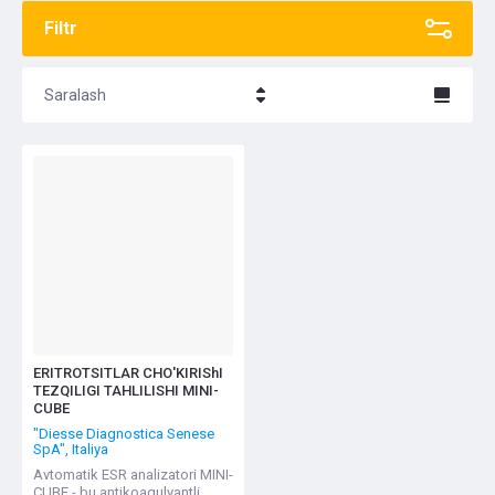
Filtr
Saralash
Название - Я-А
Название - А-Я
ERITROTSITLAR CHO'KIRIShI
TEZQILIGI TAHLILISHI MINI-
CUBE
"Diesse Diagnostica Senese
SpA", Italiya
Avtomatik ESR analizatori MINI-
CUBE - bu antikoagulyantli