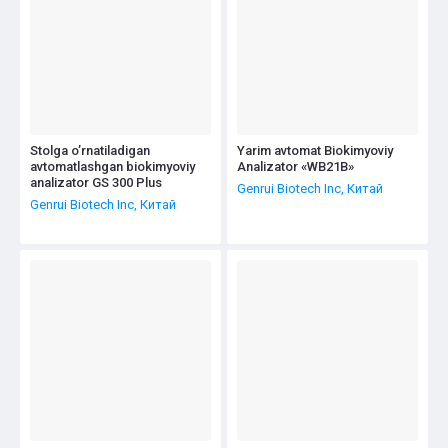
Stolga o’rnatiladigan
Yarim avtomat Biokimyoviy
avtomatlashgan biokimyoviy
Analizator «WB21B»
analizator GS 300 Plus
Genrui Biotech Inc, Китай
Genrui Biotech Inc, Китай