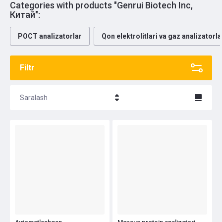
Сategories with products "Genrui Biotech Inc,
Китай":
РОСТ analizatorlar
Qon elektrolitlari va gaz analizatorla
Filtr
Saralash
Название - Я-А
Название - А-Я