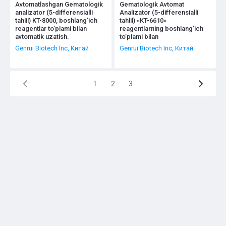
Avtomatlashgan Gematologik
Gematologik Avtomat
analizator (5-differensialli
Analizator (5-differensialli
tahlil) KT-8000, boshlang’ich
tahlil) «KT-6610»
reagentlar to’plami bilan
reagentlarning boshlang’ich
avtomatik uzatish.
to’plami bilan
Genrui Biotech Inc, Китай
Genrui Biotech Inc, Китай
1
2
3