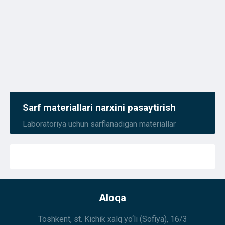
Sarf materiallari narxini pasaytirish
Laboratoriya uchun sarflanadigan materiallar
Aloqa
Toshkent, st. Kichik xalq yo‘li (Sofiya), 16/3