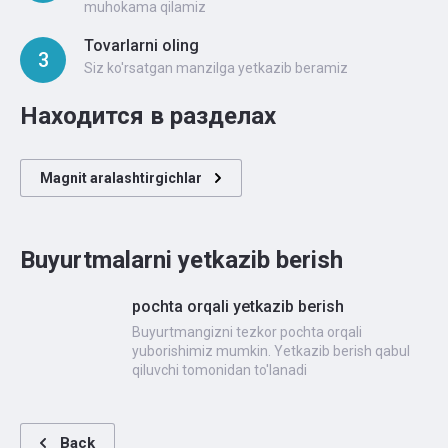
muhokama qilamiz
Tovarlarni oling
3
Siz ko'rsatgan manzilga yetkazib beramiz
Находится в разделах
Magnit aralashtirgichlar
Buyurtmalarni yetkazib berish
pochta orqali yetkazib berish
Buyurtmangizni tezkor pochta orqali
yuborishimiz mumkin. Yetkazib berish qabul
qiluvchi tomonidan to'lanadi
Back